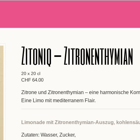
Zitoniq – Zitronenthymian
20 x 20 cl
CHF
64.00
Zitrone und Zitronenthymian – eine harmonische Komb
Eine Limo mit mediterranem Flair.
Limonade mit Zitronenthymian-Auszug, kohlensäu
Zutaten: Wasser, Zucker,